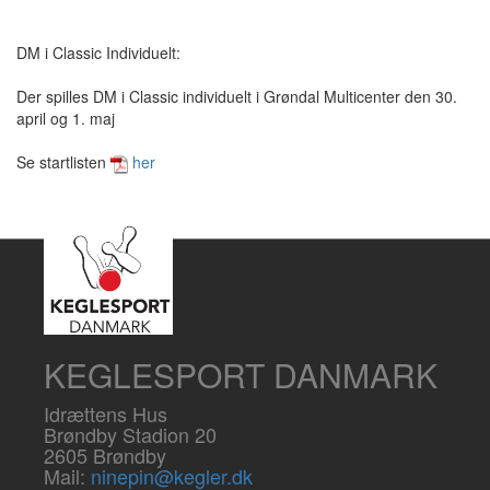
DM i Classic Individuelt:
Der spilles DM i Classic individuelt i Grøndal Multicenter den 30.
april og 1. maj
Se startlisten
her
KEGLESPORT DANMARK
Idrættens Hus
Brøndby Stadion 20
2605 Brøndby
Mail:
ninepin@kegler.dk