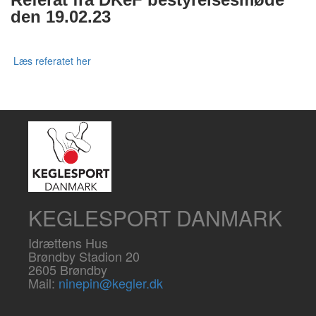
den 19.02.23
Læs referatet her
KEGLESPORT DANMARK
Idrættens Hus
Brøndby Stadion 20
2605 Brøndby
Mail:
ninepin@kegler.dk