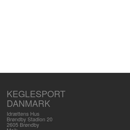
KEGLESPORT
DANMARK
Idrættens Hus
Brøndby Stadion 20
2605 Brøndby