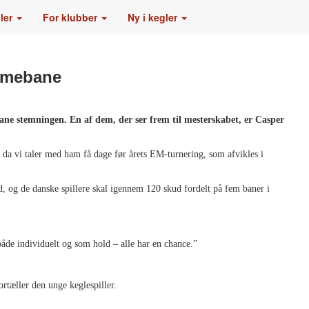
gler
For klubber
Ny i kegler
emmebane
ane stemningen. En af dem, der ser frem til mesterskabet, er Casper
, da vi taler med ham få dage før årets EM-turnering, som afvikles i
 og de danske spillere skal igennem 120 skud fordelt på fem baner i
både individuelt og som hold – alle har en chance.”
ortæller den unge keglespiller.