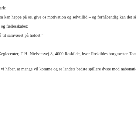
ark:
m kan heppe på os, give os motivation og selvtillid – og forhåbentlig kan det sk
og fællesskabet:
så til samværet på holdet.”
de Keglecenter, T.H. Nielsensvej 8, 4000 Roskilde, hvor Roskildes borgmeste
g vi håber, at mange vil komme og se landets bedste spillere dyste mod nabonati