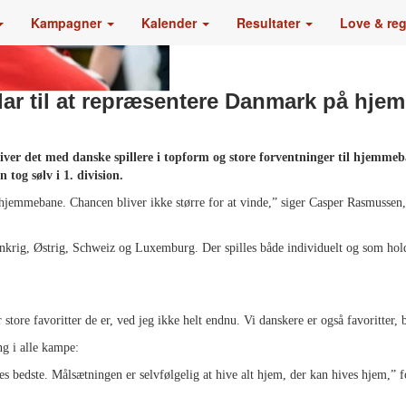
Kampagner
Kalender
Resultater
Love & re
lar til at repræsentere Danmark på hj
iver det med danske spillere i topform og store forventninger til hjemmeb
 tog sølv i 1. division.
på hjemmebane. Chancen bliver ikke større for at vinde,” siger Casper Rasmussen
krig, Østrig, Schweiz og Luxemburg. Der spilles både individuelt og som hold,
ore favoritter de er, ved jeg ikke helt endnu. Vi danskere er også favoritter, 
g i alle kampe:
es bedste. Målsætningen er selvfølgelig at hive alt hjem, der kan hives hjem,” f