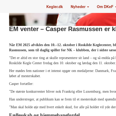
Kegler.dk
Nyheder
Om DKeF
EM venter – Casper Rasmussen er k
Når EM 2025 afvikles den 10.–12. oktober i Roskilde Keglecenter, bl
Rasmussen, som til daglig spiller for NK – klubben, der i sidste sæson
”Det er altid en stor ting at skulle repræsentere sit land – og så endda 
Roskilde Kegle Center fredag den 10. oktober og lørdag den 11. oktober.
Her mødes fem nationer i et intenst opgør om medaljerne: Danmark, Fran
løbet af mesterskabet.
Casper fortæller:
”De største konkurrenter bliver nok Frankrig eller Luxemburg, men hvor st
Han understreger, at publikum kan se frem til et mesterskab med spændin
”Man skal holde øje med hvert enkelt skud, for alle på holdet vil yde der
Fællesskab og hjemmebanefordel