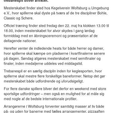
trebanespil bliver afviklet.
Mesterskabet finder sted hos Kegelverein Wolfsburg u.Umgebung
e.V., hvor spillerne skal dyste på tværs af de tre discipliner Bohle,
Classic og Schere.
Officiel træning finder sted fredag den 22. maj fra klokken 13.00 til
18.00, inden mesterskabet for alvor skydes i gang lørdag
formiddag med en åbningsceremoni og præsentation af de
deltagende nationer.
Herefter venter de indledende heats for både herrer og damer,
hvor spillerne skal kæmpe om pladserne i kvartfinalerne senere
på dagen. Søndag afgøres mesterskabet med semifinaler og
finaler, inden medaljerne uddeles ved middagstid.
Trebanespil er en særlig disciplin inden for keglesporten, hvor
spillerne skal mestre flere forskellige baneformer. Netop det gør
mesterskabet både udfordrende og uforudsigeligt.
For flere danske spillere bliver det derfor en weekend med store
sportslige udfordringer – men også en mulighed for at måle sig
med nogle af de bedste internationale profiler.
Arrangørerne i Wolfsburg forventer samtidig masser af liv både
på- og uden for banerne med fælles arrangementer, pizzaaften