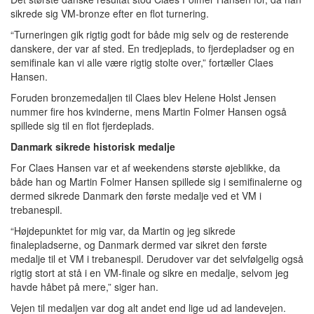
sikrede sig VM-bronze efter en flot turnering.
“Turneringen gik rigtig godt for både mig selv og de resterende
danskere, der var af sted. En tredjeplads, to fjerdepladser og en
semifinale kan vi alle være rigtig stolte over,” fortæller Claes
Hansen.
Foruden bronzemedaljen til Claes blev Helene Holst Jensen
nummer fire hos kvinderne, mens Martin Folmer Hansen også
spillede sig til en flot fjerdeplads.
Danmark sikrede historisk medalje
For Claes Hansen var et af weekendens største øjeblikke, da
både han og Martin Folmer Hansen spillede sig i semifinalerne og
dermed sikrede Danmark den første medalje ved et VM i
trebanespil.
“Højdepunktet for mig var, da Martin og jeg sikrede
finalepladserne, og Danmark dermed var sikret den første
medalje til et VM i trebanespil. Derudover var det selvfølgelig også
rigtig stort at stå i en VM-finale og sikre en medalje, selvom jeg
havde håbet på mere,” siger han.
Vejen til medaljen var dog alt andet end lige ud ad landevejen.