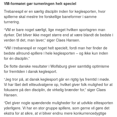
VM-formatet gør turneringen helt speciel
Trebanespil er en særlig disciplin inden for keglesporten, hvor
spillerne skal mestre tre forskellige baneformer i samme
turnering.
“VM er bare noget særligt, lige meget hvilken sportsgren man
dyrker. Det bliver ikke meget større end at være blandt de bedste i
verden til det, man laver,” siger Claes Hansen.
“VM i trebanespil er noget helt specielt, fordi man her finder de
bedste allround-spillere i hele keglesporten – og ikke kun inden
for én disciplin.”
De flotte danske resultater i Wolfsburg giver samtidig optimisme
for fremtiden i dansk keglesport.
“Jeg tror på, at dansk keglesport går en rigtig lys fremtid i møde.
Vi har fået delt eliteudvalgene op, hvilket giver folk mulighed for at
fokusere på den disciplin, de virkelig brænder for,” siger Claes
Hansen.
“Det giver nogle spændende muligheder for at udvikle elitesporten
yderligere. Vi har en stor gruppe spillere, som gerne vil gøre det
ekstra for at sikre, at vi bliver endnu mere konkurrencedygtige