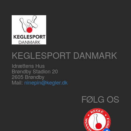
KEGLESPORT DANMARK
Idrættens Hus
Brøndby Stadion 20
2605 Brøndby
Mail:
ninepin@kegler.dk
FØLG OS