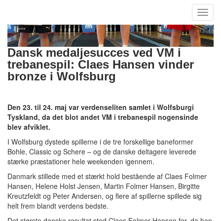
Toggl
navig
Dansk medaljesucces ved VM i
trebanespil: Claes Hansen vinder
bronze i Wolfsburg
Den 23. til 24. maj var verdenseliten samlet i Wolfsburgi
Tyskland, da det blot andet VM i trebanespil nogensinde
blev afviklet.
I Wolfsburg dystede spillerne i de tre forskellige baneformer
Bohle, Classic og Schere – og de danske deltagere leverede
stærke præstationer hele weekenden igennem.
Danmark stillede med et stærkt hold bestående af Claes Folmer
Hansen, Helene Holst Jensen, Martin Folmer Hansen, Birgitte
Kreutzfeldt og Peter Andersen, og flere af spillerne spillede sig
helt frem blandt verdens bedste.
Det største danske resultat stod Claes Folmer Hansen for, da han