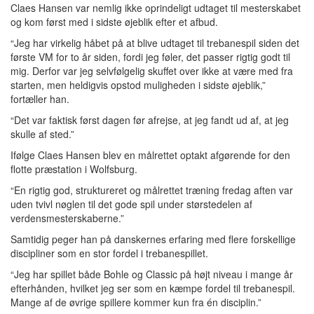
Claes Hansen var nemlig ikke oprindeligt udtaget til mesterskabet
og kom først med i sidste øjeblik efter et afbud.
“Jeg har virkelig håbet på at blive udtaget til trebanespil siden det
første VM for to år siden, fordi jeg føler, det passer rigtig godt til
mig. Derfor var jeg selvfølgelig skuffet over ikke at være med fra
starten, men heldigvis opstod muligheden i sidste øjeblik,”
fortæller han.
“Det var faktisk først dagen før afrejse, at jeg fandt ud af, at jeg
skulle af sted.”
Ifølge Claes Hansen blev en målrettet optakt afgørende for den
flotte præstation i Wolfsburg.
“En rigtig god, struktureret og målrettet træning fredag aften var
uden tvivl nøglen til det gode spil under størstedelen af
verdensmesterskaberne.”
Samtidig peger han på danskernes erfaring med flere forskellige
discipliner som en stor fordel i trebanespillet.
“Jeg har spillet både Bohle og Classic på højt niveau i mange år
efterhånden, hvilket jeg ser som en kæmpe fordel til trebanespil.
Mange af de øvrige spillere kommer kun fra én disciplin.”