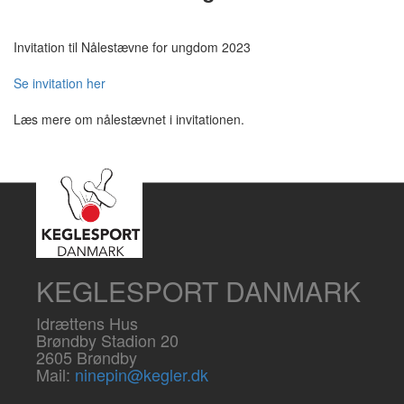
Invitation til Nålestævne for ungdom 2023
Se invitation her
Læs mere om nålestævnet i invitationen.
KEGLESPORT DANMARK
Idrættens Hus
Brøndby Stadion 20
2605 Brøndby
Mail:
ninepin@kegler.dk