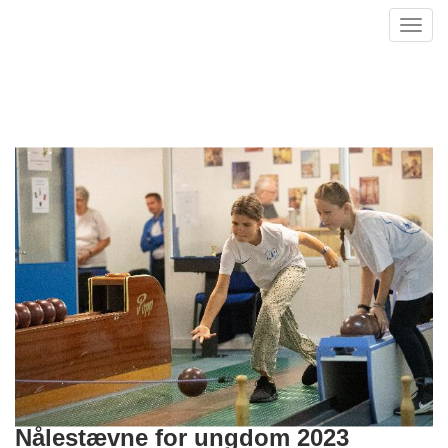
Toggl
navig
Nålestævne for ungdom 2023