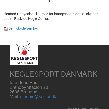
Hermed indbydelse til kursus for banepassere den 2. oktober
2024 i Roskilde Kegle Center.
Se indbydelsen her
KEGLESPORT DANMARK
Idrættens Hus
Brøndby Stadion 20
2605 Brøndby
Mail:
ninepin@kegler.dk