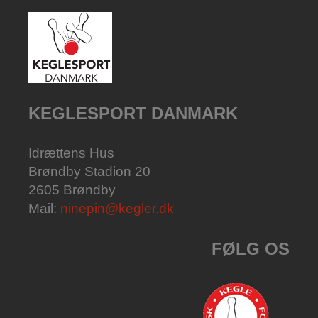
KEGLESPORT DANMARK
Idrættens Hus
Brøndby Stadion 20
2605 Brøndby
Mail:
ninepin@kegler.dk
FØLG OS