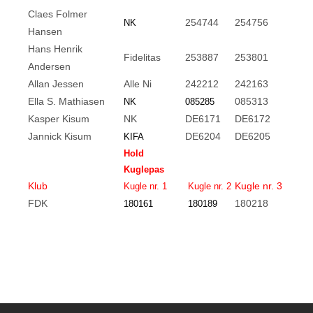
Claes Folmer
254744
254756
NK
Hansen
Hans Henrik
Fidelitas
253887
253801
Andersen
Allan Jessen
Alle Ni
242212
242163
Ella S. Mathiasen
085313
NK
085285
Kasper Kisum
NK
DE6171
DE6172
Jannick Kisum
DE6204
DE6205
KIFA
Hold
Kuglepas
Klub
Kugle nr. 3
Kugle nr. 1
Kugle nr. 2
FDK
180218
180161
180189