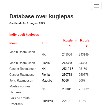
Toggl
navig
Database over kuglepas
Gældende fra 1. august 2025
Individuelt kuglepas
Kugle nr.
Kugle nr.
Navn
Klub
1
2
Martin Rasmussen
NK
243006
243149
Martin Rasmussen
Fionia
243388
243331
251213
Casper Rasmussen
NK
251301
Casper Rasmussen
Fionia
250768
250778
Jens Rasmussen
Madsby
5066
5067
Martin Folmer
253031
NK
253011
Hansen
Lars Schmidt-
2210
1969
Fidelitas
Petersen